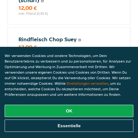
(scharf)
12,00 €
inkl. Pfand (0,00 €)
Rindfleisch Chop Suey
12,00 €
inkl. Pfand (0,00 €)
Wir verwenden Cookies und andere Technologien, um Dein
Benutzererlebnis zu verbessern und zu personalisieren, für Analysen zur
Optimierung und Werbung in Zusammenarbeit mit Dritten. Wir
verwenden unsere eigenen Cookies und Cookies von Dritten. Wenn Du
Rindfleisch - Barbecuesauce
auf OK klickst, akzeptierst Du die Verwendung aller Cookies. Wir setzen
immer notwendige Cookies. Wähle
Einstellungen verwalten
, um zu
12,00 €
entscheiden, welche Cookies Du akzeptieren möchtest, um Deine
inkl. Pfand (0,00 €)
Präferenzen anzupassen und um weitere Informationen zu finden.
OK
Chinesisch - Garnelengerichte
Alle Meeresfrüchtegerichte werden mit Reis und Gemüse serviert.
Online Essen Bestellen
Essentielle